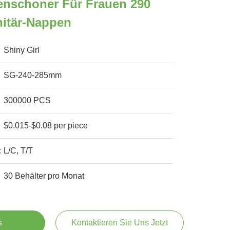
nschoner Für Frauen 290
itär-Nappen
Shiny Girl
SG-240-285mm
300000 PCS
$0.015-$0.08 per piece
:
L/C, T/T
30 Behälter pro Monat
s
Kontaktieren Sie Uns Jetzt