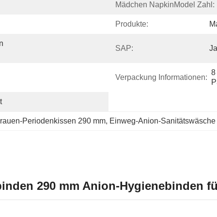
Mädchen NapkinModel Zahl:
Produkte:
M
 
SAP:
J
8
Verpackung Informationen:
P
t
rauen-Periodenkissen 290 mm
, 
Einweg-Anion-Sanitätswäsche
binden 290 mm Anion-Hygienebinden f