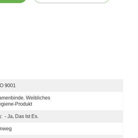
SO 9001
menbinde. Weibliches 
giene-Produkt
:
- Ja, Das Ist Es.
inweg