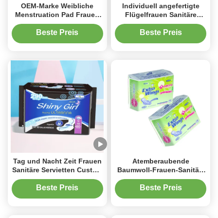
OEM-Marke Weibliche
Individuell angefertigte
Menstruation Pad Frauen
Flügelfrauen Sanitäre
Sanitäre Servietten Pad für
Serviettenwasserdicht
Schläfrig
Beste Preis
Beste Preis
Tag und Nacht Zeit Frauen
Atemberaubende
Sanitäre Servietten Custom
Baumwoll-Frauen-Sanitär-
Einweg-Baumwoll-
Serviette mit Flügeln
Oberfläche
Absorption 30-250 ml und
Beste Preis
Beste Preis
anpassbares Gewicht