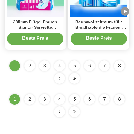
285mm Flügel Frauen
Baumwollzeitraum füllt
Sanitär Serviette
Breathable die Frauen-
Ausgezeichnete
Damenbinde-Auflagen-
Absorptionsfähigkeit
monatliche weibliche
Beste Preis
Beste Preis
Weiches Nichtgewebtes
Hygiene auf
Pads für Komfort
1
2
3
4
5
6
7
8
1
2
3
4
5
6
7
8