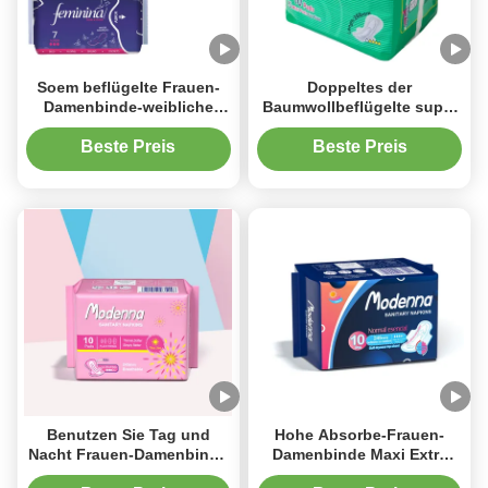
Soem beflügelte Frauen-
Doppeltes der
Damenbinde-weibliche
Baumwollbeflügelte super
Baumwollauflagen
saugfähiges Frauen-
Breathable ISO9001
Damenbinde-290mm
Beste Preis
Beste Preis
trockene Webart
Benutzen Sie Tag und
Hohe Absorbe-Frauen-
Nacht Frauen-Damenbinde
Damenbinde Maxi Extra
Eco, das freundliche
Thick Sanitary Pads