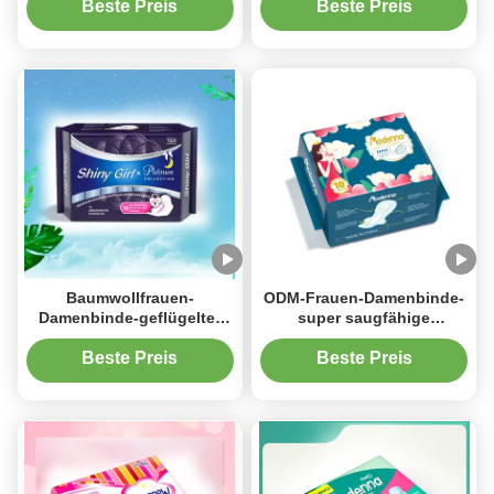
Wegwerfsuper absorbieren
285mm
Beste Preis
Beste Preis
Baumwollfrauen-
ODM-Frauen-Damenbinde-
Damenbinde-geflügelter
super saugfähige
Wegwerfzeitraum füllt
hygienisch-sanitäre
Absorption 50ml/80ml auf
Wegwerfauflagen
Beste Preis
Beste Preis