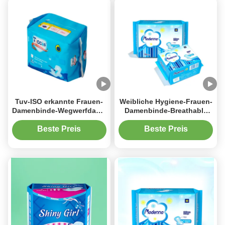
Tuv-ISO erkannte Frauen-
Weibliche Hygiene-Frauen-
Damenbinde-Wegwerfdame
Damenbinde-Breathable
Wings Sanitary Pads an
Baumwollweiche
gesundheitliche Auflagen
Beste Preis
Beste Preis