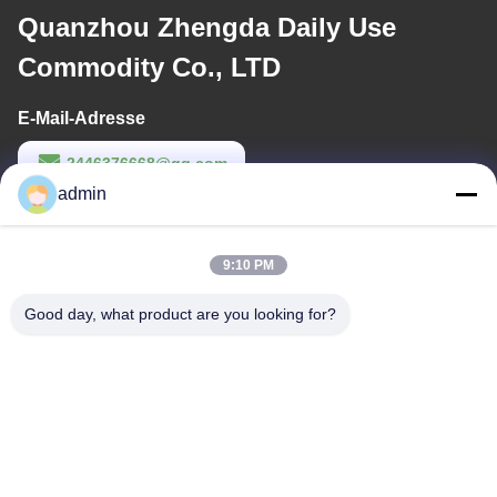
Quanzhou Zhengda Daily Use
Commodity Co., LTD
E-Mail-Adresse
2446376668@qq.com
admin
Arbeitszeit
9:00-22:00
9:10 PM
Unsere Adresse
Good day, what product are you looking for?
Anschrift
14. Gebäudekomplex, Nr. 7, SHUANGBIN STREET, LUOJIANG
DISTRICT, Stadt Quanzhou, Provinz Fujian
Tel.
86--23200258