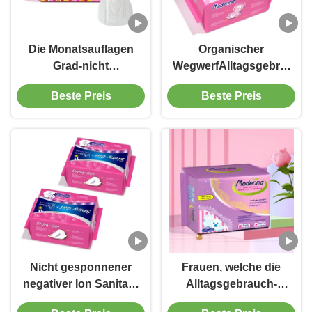
Die Monatsauflagen
Organischer
Grad-nicht
WegwerfAlltagsgebrauch-
gesponnenen
gesundheitliche
Beste Preis
Beste Preis
Damenbinde-
Auflagen füllen
Biobaumwolle-
245mm hohe
Monatsfrauen
Absorption auf
Nicht gesponnener
Frauen, welche die
negativer Ion Sanitary
Alltagsgebrauch-
Napkin Organic
gesundheitlichen