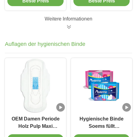
Beste Preis
Beste Preis
Disposable 240mm
Auflagen Breathable
245mm
eine Grad-
Wegwerfgewohnheit
Weitere Informationen
tragen
Auflagen der hygienischen Binde
OEM Damen Periode
Hygienische Binde
Holz Pulp Maxi
Soems füllt
Sanitär Pad Frau
Breathable geflügelter