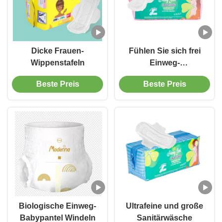
Dicke Frauen-
Fühlen Sie sich frei
Wippenstafeln
Einweg-
Sanitätstablette
Beste Preis
Beste Preis
Biologische Einweg-
Ultrafeine und große
Babypantel Windeln
Sanitärwäsche