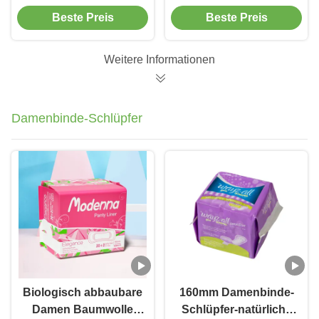
Babypantel Windeln
Einweg-Pull-up-
Beste Preis
Beste Preis
mit
Babydosen Händler
Feuchtigkeitsanzeiger
Babyprodukte
Einweg-Babydosen
Weitere Informationen
Windeln
Damenbinde-Schlüpfer
Biologisch abbaubare
160mm Damenbinde-
Damen Baumwolle
Schlüpfer-natürliche