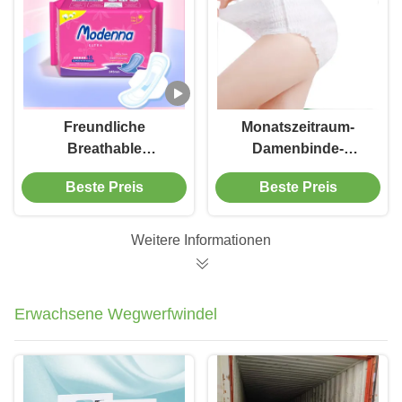
Freundliche
Monatszeitraum-
Breathable
Damenbinde-
Baumwollservietten
Schlüpfer-
Beste Preis
Beste Preis
Monatsdamenbinde-
wasserdichtes Leck-
Schlüpfer Eco für
Beweis-nicht Gewebe
Zeiträume
Weitere Informationen
Erwachsene Wegwerfwindel