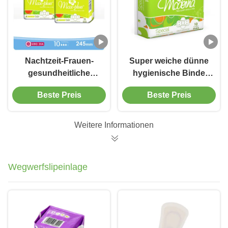
Nachtzeit-Frauen-
Super weiche dünne
gesundheitliche
hygienische Binde
Auflagen beflügelten
füllt wirtschaftliches
Beste Preis
Beste Preis
ultra dünne hohe
Wegwerf-Comfrotable
Wegwerfabsorbierfähigkeit
auf
Weitere Informationen
Wegwerfslipeinlage