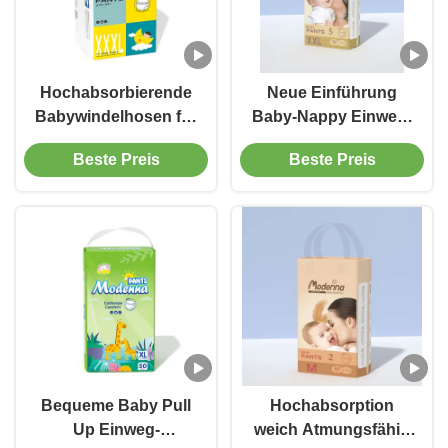
Hochabsorbierende
Neue Einführung
Babywindelhosen für
Baby-Nappy Einweg-
langlebigen Schutz
Baby-Hosen Super-
Beste Preis
Beste Preis
Absorbierende Pull-
Up-Hosen
Bequeme Baby Pull
Hochabsorption
Up Einweg-
weich Atmungsfähig