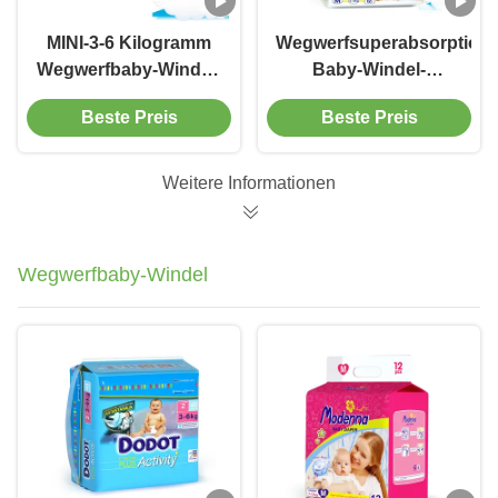
MINI-3-6 Kilogramm
Wegwerfsuperabsorptions
Wegwerfbaby-Windel-
Baby-Windel-
Breathable super
Baumwolle einfach
Beste Preis
Beste Preis
saugfähiger Zug-Ups
herauf
magische Art
Ausbildungshosen
Weitere Informationen
Wegwerfbaby-Windel