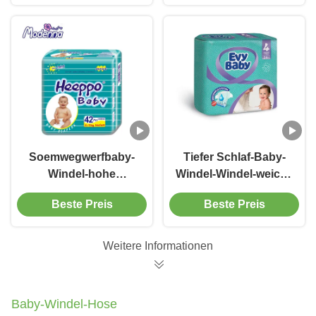
Soemwegwerfbaby-
Tiefer Schlaf-Baby-
Windel-hohe
Windel-Windel-weiche
Absorbierfähigkeits-
bequeme Baby-
Beste Preis
Beste Preis
fertigte weiche Baby-
Wegwerfwindel
Windel besonders an
Weitere Informationen
Baby-Windel-Hose