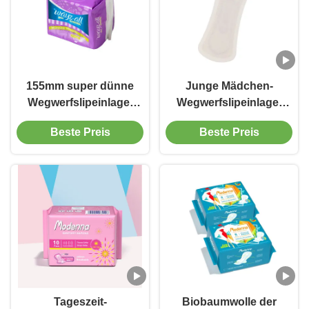
155mm super dünne
Junge Mädchen-
Wegwerfslipeinlage-
Wegwerfslipeinlage-
ultra überhaupt
ultra dünne weibliche
Beste Preis
Beste Preis
trockene Breathable
gesundheitliche
Baumwolloberfläche
Slipeinlage Soems
Tageszeit-
Biobaumwolle der