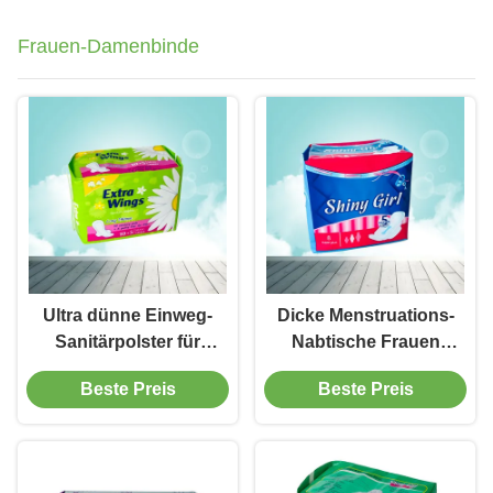
Frauen-Damenbinde
Ultra dünne Einweg-
Dicke Menstruations-
Sanitärpolster für
Nabtische Frauen
Damen Atmung
Pads Weibliche
Beste Preis
Beste Preis
Sanitär-Nabtische