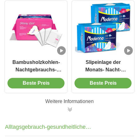
Bambusholzkohlen-
Slipeinlage der
Nachtgebrauchs-
Monats- Nacht-
Damenbinde füllt
Damenbinde-
Beste Preis
Beste Preis
biologisch
Wegwerf-
abbaubaren Vliesstoff
Biobaumwolle-3D
auf
Weitere Informationen
Alltagsgebrauch-gesundheitliche
Auflagen