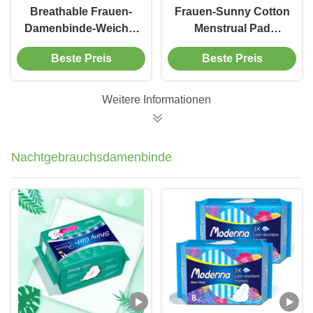
Breathable Frauen-
Frauen-Sunny Cotton
Damenbinde-Weiche-
Menstrual Pad
Biobaumwolle-
Winged-
Beste Preis
Beste Preis
gesundheitliche
Wegwerfsuperabsorbierfäh
Auflagen 100%
285mm
Weitere Informationen
Nachtgebrauchsdamenbinde