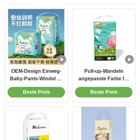
OEM-Design Einweg-
Pull-up-Wandeln
Baby-Pants-Windel 50
angepasste Farbe für
Stück Babywindeln in
maximale Absorption
Beste Preis
Beste Preis
einer Verpackung
und Komfort
Großhandelslieferanten
in Quanzhou