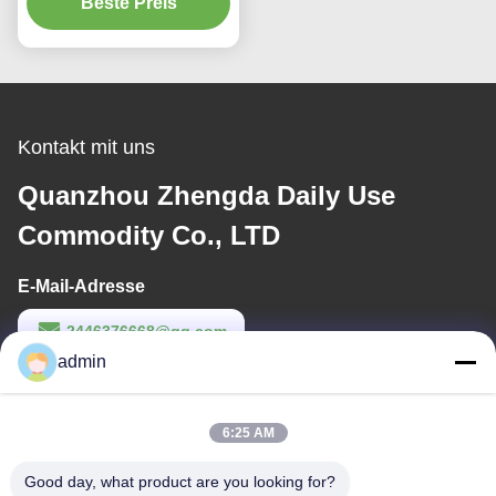
Beste Preis
bequeme
Wegwerfbaumwolle auf
Kontakt mit uns
Quanzhou Zhengda Daily Use
Commodity Co., LTD
E-Mail-Adresse
2446376668@qq.com
admin
Arbeitszeit
9:00-22:00
6:25 AM
Unsere Adresse
Good day, what product are you looking for?