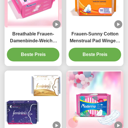
Breathable Frauen-
Frauen-Sunny Cotton
Damenbinde-Weiche-
Menstrual Pad Winged-
Biobaumwolle-
Wegwerfsuperabsorbierfähi
gesundheitliche
Beste Preis
Beste Preis
Auflagen 100% 285mm