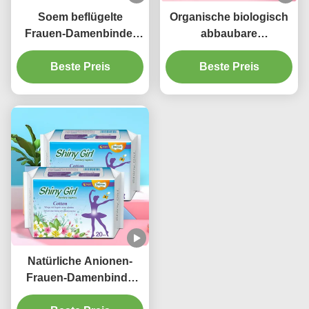
Soem beflügelte
Organische biologisch
Frauen-Damenbinde-
abbaubare
weibliche
gesundheitliche
Baumwollauflagen
Beste Preis
Auflagen der Damen-
Beste Preis
Breathable ISO9001
Niceday Wegwerf für
Nachtgebrauch
Natürliche Anionen-
Frauen-Damenbinde
füllt die weiche