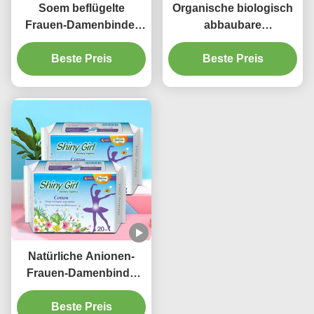
Soem beflügelte
Organische biologisch
Frauen-Damenbinde-
abbaubare
weibliche
gesundheitliche
Baumwollauflagen
Beste Preis
Auflagen der Damen-
Beste Preis
Breathable ISO9001
Niceday Wegwerf für
Nachtgebrauch
Natürliche Anionen-
Frauen-Damenbinde
füllt die weiche
Beste Preis
bequeme