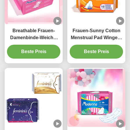
Breathable Frauen-
Frauen-Sunny Cotton
Damenbinde-Weiche-
Menstrual Pad Winged-
Biobaumwolle-
Wegwerfsuperabsorbierfähi
gesundheitliche
Beste Preis
Beste Preis
Auflagen 100% 285mm