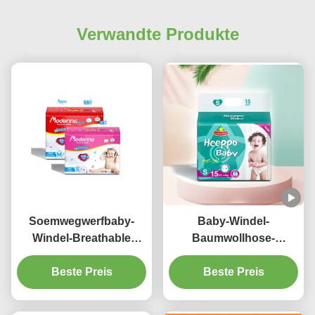
Verwandte Produkte
Soemwegwerfbaby-
Baby-Windel-
Windel-Breathable
Baumwollhose-
super saugfähige
Eigenmarken-
neugeborene
Beste Preis
Breathable Windel
Beste Preis
Wegwerfwindeln
keucht neugeborenes