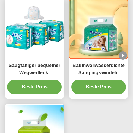
Saugfähiger bequemer
Baumwollwasserdichte
Wegwerfleck-
Säuglingswindeln
Verhinderungs-Kanal
druckten eine Größen-
der baby-Windel-3D
Beste Preis
justierbare Baby-Stoff-
Beste Preis
Windel