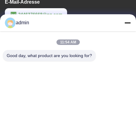
E-Mail-Adresse
2446376668@qq.com
admin
Arbeitszeit
9:00-22:00
11:54 AM
Unsere Adresse
Good day, what product are you looking for?
Anschrift
14. Gebäudekomplex, Nr. 7, SHUANGBIN STREET, LUOJIANG
DISTRICT, Stadt Quanzhou, Provinz Fujian
Tel.
86--23200258
China Gute Qualität Einweg-Damenbinde Lieferant. Urheberrecht