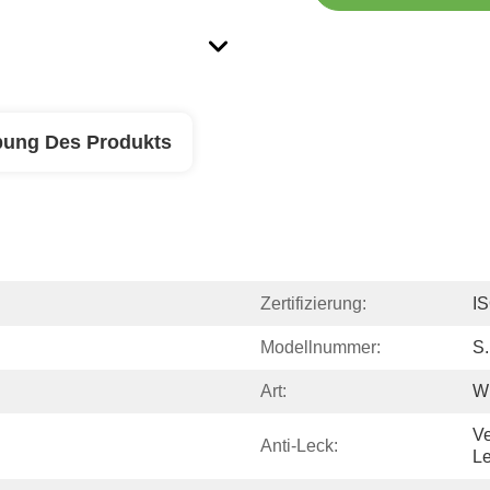
bung Des Produkts
Zertifizierung:
I
Modellnummer:
S.
Art:
W
Ve
Anti-Leck:
L