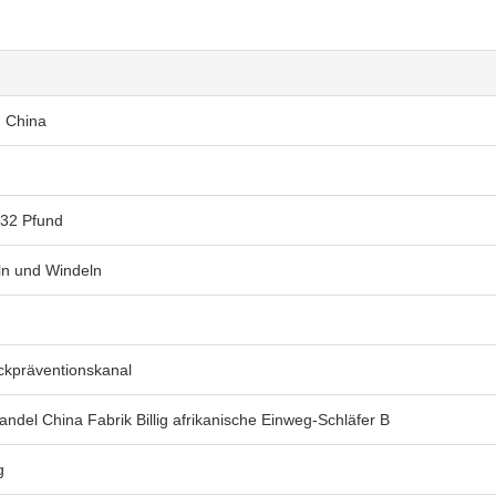
, China
 32 Pfund
ln und Windeln
kpräventionskanal
ndel China Fabrik Billig afrikanische Einweg-Schläfer B
g