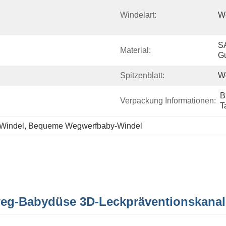
Windelart:
W
SA
Material:
G
Spitzenblatt:
We
B
Verpackung Informationen:
T
Windel
, 
Bequeme Wegwerfbaby-Windel
weg-Babydüse 3D-Leckpräventionskanal