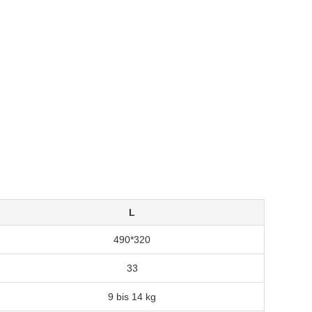
L
490*320
33
9 bis 14 kg