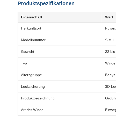
Produktspezifikationen
Eigenschaft
Wert
Herkunftsort
Fujian
Modellnummer
S.M.L.
Gewicht
22 bis
Typ
Winde
Altersgruppe
Babys
Lecksicherung
3D-Lec
Produktbezeichnung
Großha
Art der Windel
Einwe