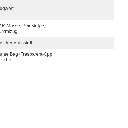
egwerf
P, Masse, Beinstulpe, 
ummizug
icher Vliesstoff
unte Bag+trasparent-Opp 
asche