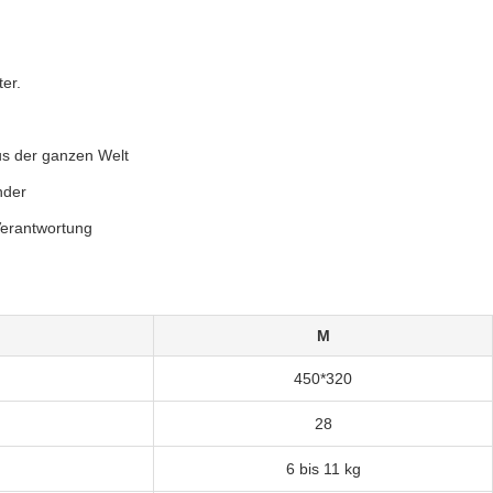
er.
us der ganzen Welt
nder
Verantwortung
M
450*320
28
6 bis 11 kg