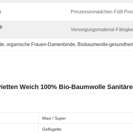
x
Prinzessinmädchen Füllt Pro
p 
Versorgungsmaterial-Fähigkei
de
, 
organische Frauen-Damenbinde
, 
Biobaumwolle-gesundheit
ietten Weich 100% Bio-Baumwolle Sanitär
Maxi / Super
Geflügelte