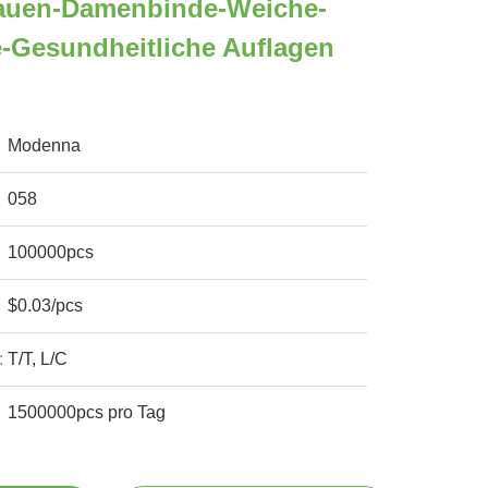
rauen-Damenbinde-Weiche-
-Gesundheitliche Auflagen
Modenna
058
100000pcs
$0.03/pcs
:
T/T, L/C
1500000pcs pro Tag