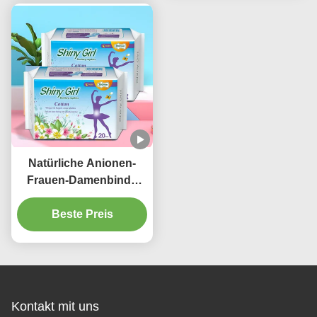
Natürliche Anionen-
Frauen-Damenbinde
füllt die weiche
Beste Preis
bequeme
Wegwerfbaumwolle auf
Kontakt mit uns