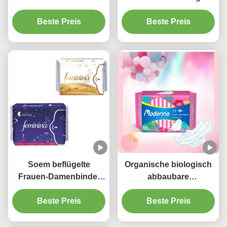
Biobaumwolle-
Wegwerfsuperabsorbierfähi
gesundheitliche
Beste Preis
Beste Preis
Auflagen 100% 285mm
Soem beflügelte
Organische biologisch
Frauen-Damenbinde-
abbaubare
weibliche
gesundheitliche
Baumwollauflagen
Beste Preis
Auflagen der Damen-
Beste Preis
Breathable ISO9001
Niceday Wegwerf für
Nachtgebrauch