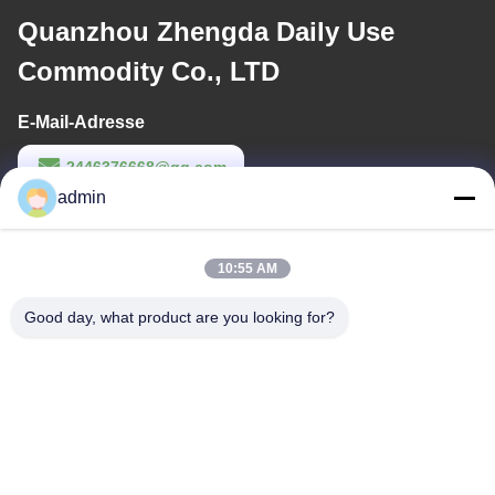
Quanzhou Zhengda Daily Use
Commodity Co., LTD
E-Mail-Adresse
2446376668@qq.com
admin
Arbeitszeit
9:00-22:00
10:55 AM
Unsere Adresse
Good day, what product are you looking for?
Anschrift
14. Gebäudekomplex, Nr. 7, SHUANGBIN STREET, LUOJIANG
DISTRICT, Stadt Quanzhou, Provinz Fujian
Tel.
86--23200258