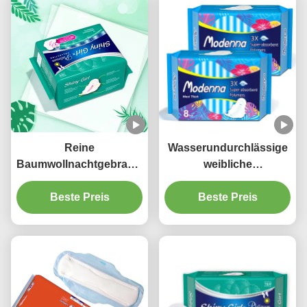
Reine
Wasserundurchlässige
Baumwollnachtgebrauchs-
weibliche
Damenbinde
gesundheitliche
organische besonders
Beste Preis
Auflagen prägten
Beste Preis
lange Wegwerf340mm
Breathable Zeitraum-
Auflagen für Frauen