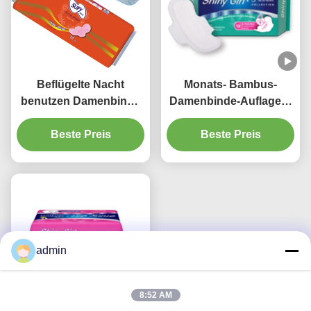
Beflügelte Nacht
Monats- Bambus-
benutzen Damenbinde
Damenbinde-Auflagen-
290mm
Tag verwenden
Wegwerfsaugfähiger
Beste Preis
Wegwerf-245mm für
Beste Preis
ExtraMaxi Pads
Frauen
admin
8:52 AM