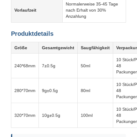
Normalerweise 35-45 Tage
Vorlaufzeit
nach Erhalt von 30%
Anzahlung
Produktdetails
Größe
Gesamtgewicht
Saugfähigkeit
Verpacku
10 Stück/
240*68mm
7±0.5g
50ml
48
Packungen
10 Stück/
280*70mm
9g±0.5g
80ml
48
Packungen
10 Stück/
320*70mm
10g±0.5g
100ml
48
Packungen