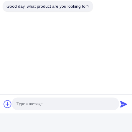
Good day, what product are you looking for?
Bambusholzkohlen-
Nachtgebrauchs-
Damenbinde füllt
biologisch abbaubaren
Beste Preis
Vliesstoff auf
Kontakt mit uns
Quanzhou Zhengda Daily Use
Commodity Co., LTD
E-Mail-Adresse
2446376668@qq.com
Arbeitszeit