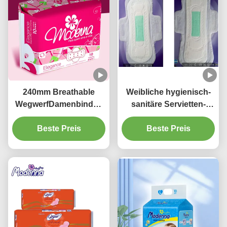
240mm Breathable
Weibliche hygienisch-
WegwerfDamenbinden
sanitäre Servietten-
Daisy Perfume For Day
natürliche
Beste Preis
Use
Baumwollwegwerfauflagen
Beste Preis
für Zeiträume