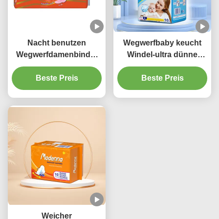
Nacht benutzen
Wegwerfbaby keucht
Wegwerfdamenbinde-
Windel-ultra dünne
Frauen-Breathable
Breathable
Baumwollmonatsauflagen
Beste Preis
Baumwollwindel-Hosen
Beste Preis
Weicher