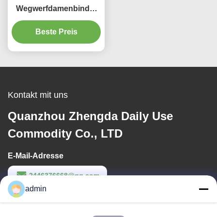
Wegwerfdamenbinde-
weiblicher schwerer
Fluss-Monatsauflagen
Beste Preis
Breathable
Kontakt mit uns
Quanzhou Zhengda Daily Use
Commodity Co., LTD
E-Mail-Adresse
2446376668@qq.com
admin
Arbeitszeit
9:00-22:00