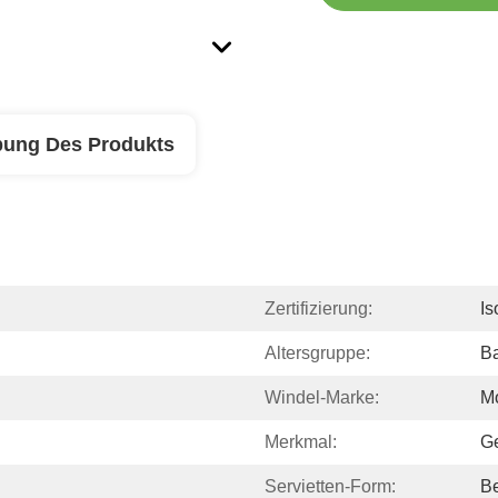
bung Des Produkts
Zertifizierung:
Is
Altersgruppe:
B
Windel-Marke:
M
Merkmal:
Ge
Servietten-Form:
Be