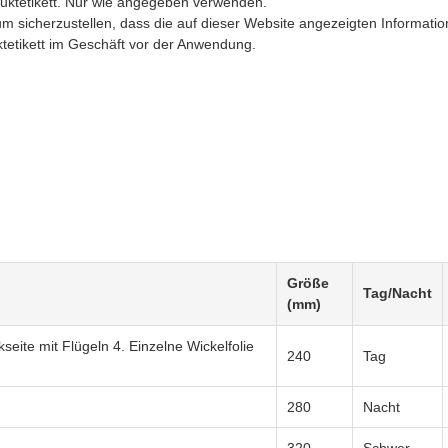
uktetikett. Nur wie angegeben verwenden.
sicherzustellen, dass die auf dieser Website angezeigten Informatio
uktetikett im Geschäft vor der Anwendung.
Größe
Tag/Nacht
(mm)
eite mit Flügeln 4. Einzelne Wickelfolie
240
Tag
280
Nacht