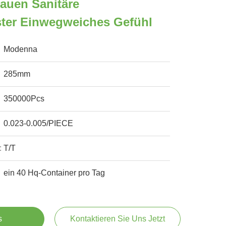
auen Sanitäre
ster Einwegweiches Gefühl
Modenna
285mm
350000Pcs
0.023-0.005/PIECE
:
T/T
ein 40 Hq-Container pro Tag
s
Kontaktieren Sie Uns Jetzt