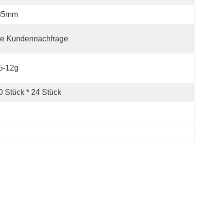
85mm
ie Kundennachfrage
5-12g
0 Stück * 24 Stück