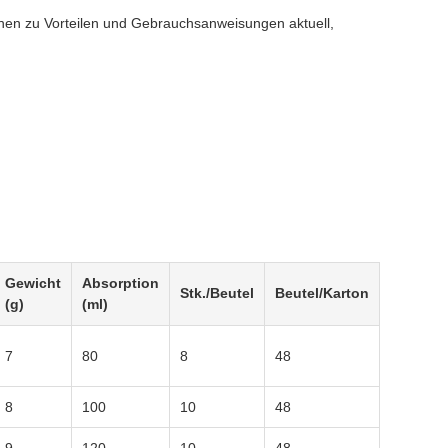
nen zu Vorteilen und Gebrauchsanweisungen aktuell,
Gewicht
Absorption
Stk./Beutel
Beutel/Karton
(g)
(ml)
7
80
8
48
8
100
10
48