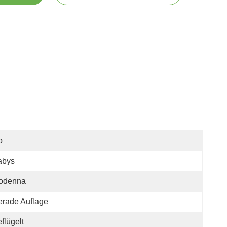
o
abys
odenna
rade Auflage
flügelt