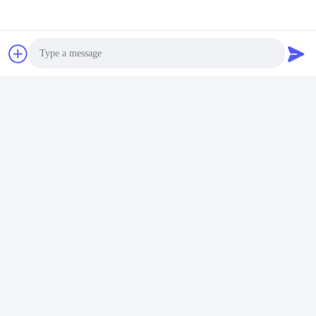
Nicht gesponnener
negativer Ion Sanitary
Napkin Organic
Disposable 240mm
Beste Preis
245mm
Photo
Kontakt mit uns
Video Call
Quanzhou Zhengda Daily Use
Audio Call
Commodity Co., LTD
E-Mail-Adresse
2446376668@qq.com
Arbeitszeit