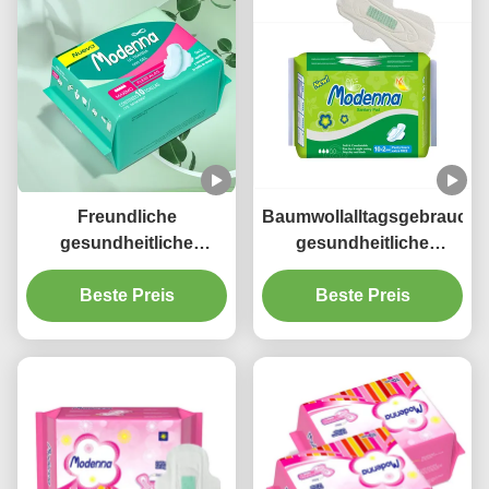
Freundliche
Baumwollalltagsgebrauch-
gesundheitliche
gesundheitliche
Auflagen-
Auflagen-Wegwerfanion
Wegwerfbaumwollschwerer
Beste Preis
Maxi Sanitary Napkins
Beste Preis
Fluss Nachtgebrauch
Soems Eco