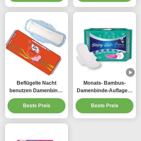
lange Wegwerf340mm
Breathable Zeitraum-
Auflagen für Frauen
Beflügelte Nacht
Monats- Bambus-
benutzen Damenbinde
Damenbinde-Auflagen-
290mm
Tag verwenden
Wegwerfsaugfähiger
Beste Preis
Wegwerf-245mm für
Beste Preis
ExtraMaxi Pads
Frauen