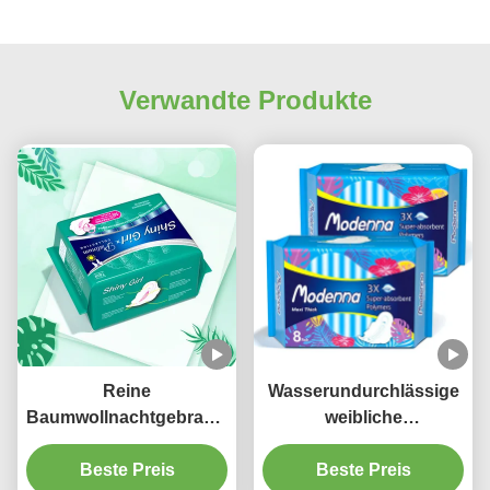
Verwandte Produkte
Reine
Wasserundurchlässige
Baumwollnachtgebrauchs-
weibliche
Damenbinde
gesundheitliche
organische besonders
Beste Preis
Auflagen prägten
Beste Preis