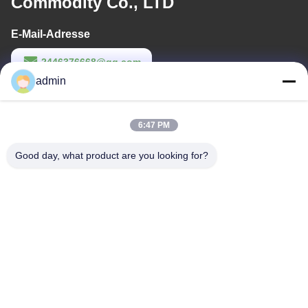
Commodity Co., LTD
E-Mail-Adresse
2446376668@qq.com
admin
Arbeitszeit
9:00-22:00
6:47 PM
Unsere Adresse
Good day, what product are you looking for?
Anschrift
14. Gebäudekomplex, Nr. 7, SHUANGBIN STREET, LUOJIANG
DISTRICT, Stadt Quanzhou, Provinz Fujian
Tel.
86--23200258