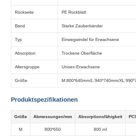
Rückseite
PE Rückblatt
Band
Starke Zauberbänder
Typ
Einwegwindel für Erwachsene
Absorption
Trockene Oberfläche
Altersgruppe
Unisex-Erwachsene
Größe
M:800*640mm/L:940*740mm/XL:990
Produktspezifikationen
Größe
Abmessungen/mm
Absorptionsfähigkeit
PC
M
800*650
800 ml