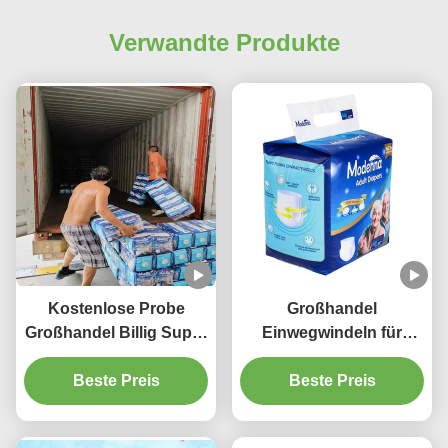
Verwandte Produkte
Kostenlose Probe
Großhandel
Großhandel Billig Super
Einwegwindeln für
dick Alte
ältere Menschen Billig
Baumwollhosen
Beste Preis
Preis kostenlos Probe
Beste Preis
Windeln Inkontinenz
ultra dick Erwachsene
Erwachsene Einweg
Pull-up Windeln