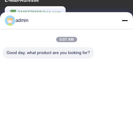
E-Mail-Adresse
2446376668@qq.com
admin
Arbeitszeit
9:00-22:00
5:07 AM
Unsere Adresse
Good day, what product are you looking for?
Anschrift
14. Gebäudekomplex, Nr. 7, SHUANGBIN STREET, LUOJIANG
DISTRICT, Stadt Quanzhou, Provinz Fujian
Tel.
86--23200258
China Gute Qualität Einweg-Damenbinde Lieferant. Urheberrecht