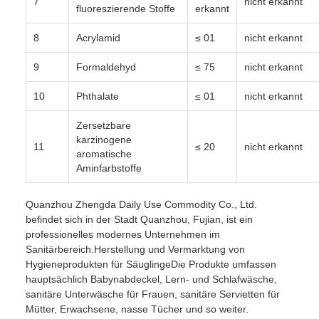
7
nicht erkannt
fluoreszierende Stoffe
erkannt
8
Acrylamid
≤ 01
nicht erkannt
9
Formaldehyd
≤ 75
nicht erkannt
10
Phthalate
≤ 01
nicht erkannt
Zersetzbare
karzinogene
11
≤ 20
nicht erkannt
aromatische
Aminfarbstoffe
Quanzhou Zhengda Daily Use Commodity Co., Ltd.
befindet sich in der Stadt Quanzhou, Fujian, ist ein
professionelles modernes Unternehmen im
Sanitärbereich.Herstellung und Vermarktung von
Hygieneprodukten für SäuglingeDie Produkte umfassen
hauptsächlich Babynabdeckel, Lern- und Schlafwäsche,
sanitäre Unterwäsche für Frauen, sanitäre Servietten für
Mütter, Erwachsene, nasse Tücher und so weiter.