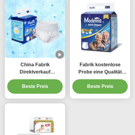
Windelhosen Ziehen Sie
auf
China Fabrik
Fabrik kostenlose
Direktverkauf
Probe eine Qualität
Einweginkontinenz
Großhandel
Erwachsenen Hose
Beste Preis
Erwachsener Pull Up
Beste Preis
Windeln
Windeln Hosen ältere
Inkontinenz Einweg-
Erwachsenen Windeln