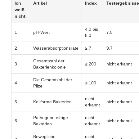
Ich
Artikel
Index
Testergebnisse
weiß
nicht.
4.0 bis
1
pH-Wert
7.5
8.0
2
Wasserabsorptionsrate
≥ 7
9.7
Gesamtzahl der
3
≤ 200
nicht erkannt
Bakterienkolonie
Die Gesamtzahl der
4
≤ 100
nicht erkannt
Pilze
nicht
5
Koliforme Bakterien
nicht erkannt
erkannt
Pathogene eitrige
nicht
6
nicht erkannt
Bakterien
erkannt
Bewegliche
nicht