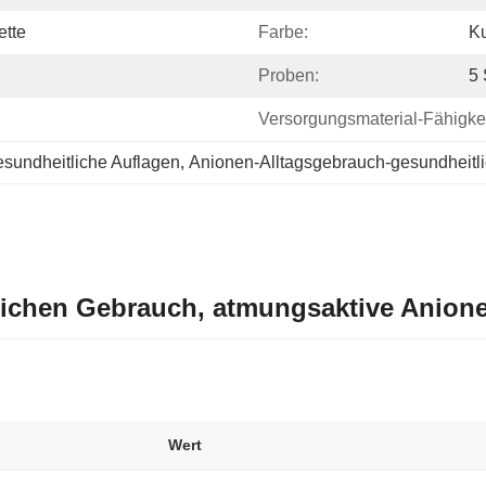
ette
Farbe:
K
Proben:
5 
Versorgungsmaterial-Fähigkei
sundheitliche Auflagen
, 
Anionen-Alltagsgebrauch-gesundheitl
glichen Gebrauch, atmungsaktive Anio
Wert