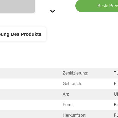
Beste Prei
bung Des Produkts
Zertifizierung:
T
Gebrauch:
F
Art:
Ul
Form:
Be
Herkunftsort:
Fu