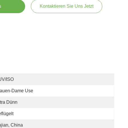
s
Kontaktieren Sie Uns Jetzt
UV/ISO
rauen-Dame Use
tra Dünn
flügelt
jian, China