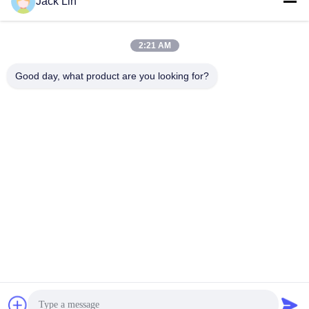
Jack Lin
China Fabrik
Fabrik kostenlose
Direktverkauf
Probe eine Qualität
2:21 AM
Einweginkontinenz
Großhandel
Erwachsenen Hose
Beste Preis
Erwachsener Pull Up
Beste Preis
Good day, what product are you looking for?
Windeln
Windeln Hosen ältere
Inkontinenz Einweg-
Erwachsenen Windeln
Magische weiche
Wegwerfbaby-Windel
keucht einen Grad, der