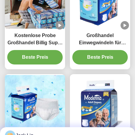
Kostenlose Probe
Großhandel
Großhandel Billig Super
Einwegwindeln für
dick Alte
ältere Menschen Billig
Baumwollhosen
Beste Preis
Preis kostenlos Probe
Beste Preis
Windeln Inkontinenz
ultra dick Erwachsene
Erwachsene Einweg
Pull-up Windeln
Windelhosen Ziehen Sie
auf