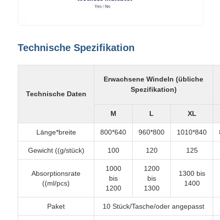
Technische Spezifikation
Erwachsene Windeln (übliche
Spezifikation)
Technische Daten
M
L
XL
Länge*breite
800*640
960*800
1010*840
Gewicht ((g/stück)
100
120
125
1000
1200
Absorptionsrate
1300 bis
bis
bis
((ml/pcs)
1400
1200
1300
Paket
10 Stück/Tasche/oder angepasst