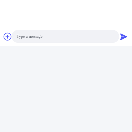
Photo
Video Call
Audio Call