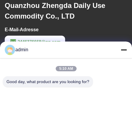
Quanzhou Zhengda Daily Use
Commodity Co., LTD
E-Mail-Adresse
2446376668@qq.com
admin
Arbeitszeit
9:00-22:00
5:10 AM
Unsere Adresse
Good day, what product are you looking for?
Anschrift
14. Gebäudekomplex, Nr. 7, SHUANGBIN STREET, LUOJIANG
DISTRICT, Stadt Quanzhou, Provinz Fujian
Tel.
86--23200258